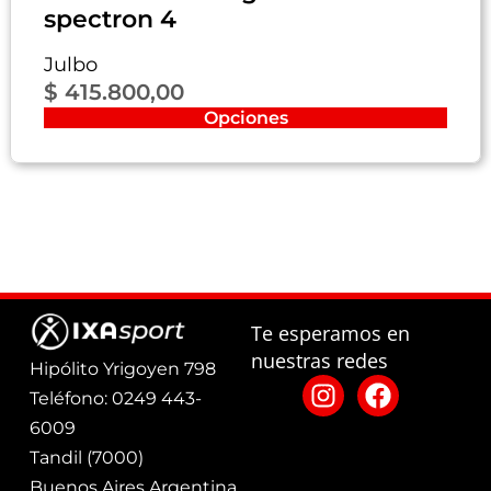
spectron 4
Julbo
$
415.800,00
Opciones
Te esperamos en
nuestras redes
Hipólito Yrigoyen 798
Teléfono: 0249 443-
6009
Tandil (7000)
Buenos Aires Argentina