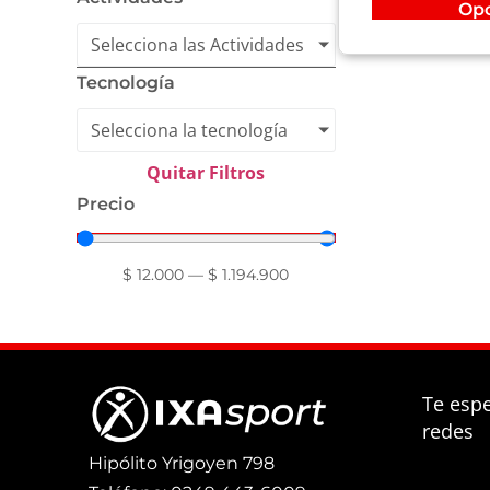
Op
Selecciona las Actividades
Tecnología
Selecciona la tecnología
Quitar Filtros
Precio
$
12.000
—
$
1.194.900
Te esp
redes
Hipólito Yrigoyen 798