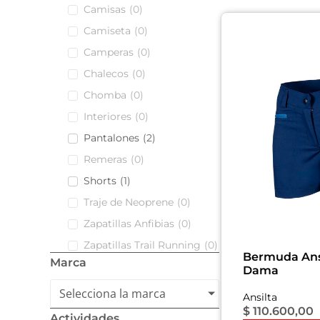
Camisas
(
0
)
Camiseta
(
0
)
Camperas
(
0
)
Chalecos
(
0
)
Chomba
(
0
)
Interiores
(
0
)
Pantalones
(
2
)
Remeras
(
0
)
Shorts
(
1
)
Traje de Neoprene
(
0
)
Zapatillas Anfibias
(
0
)
Zapatillas Trail Running
(
0
)
Bermuda Ans
Marca
Dama
Selecciona la marca
Ansilta
$
110.600,00
Actividades