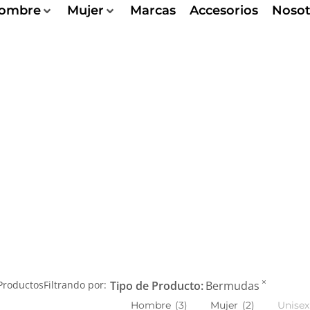
ombre
Mujer
Marcas
Accesorios
Nosot
×
roductos
Filtrando por:
Tipo de Producto
:
Bermudas
Hombre
(
3
)
Mujer
(
2
)
Unisex