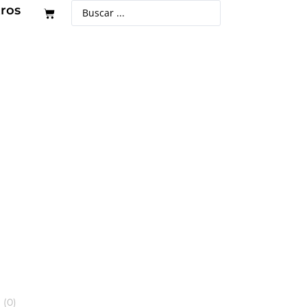
ros
(
0
)