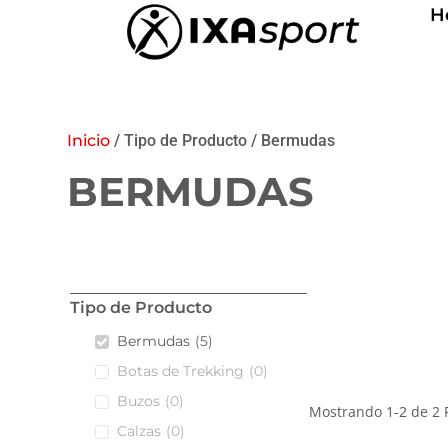
H
Inicio
/ Tipo de Producto / Bermudas
BERMUDAS
Tipo de Producto
Bermudas
(
5
)
Botas de Trekking
(
0
)
Buzos
(
0
)
Mostrando
1
-
2
de
2
P
Calzas
(
0
)