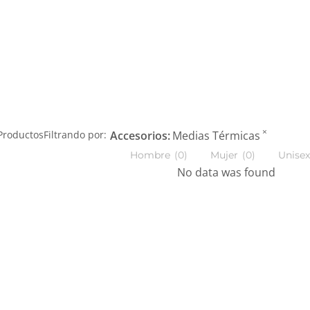
×
roductos
Filtrando por:
Accesorios
:
Medias Térmicas
Hombre
(
0
)
Mujer
(
0
)
Unisex
No data was found