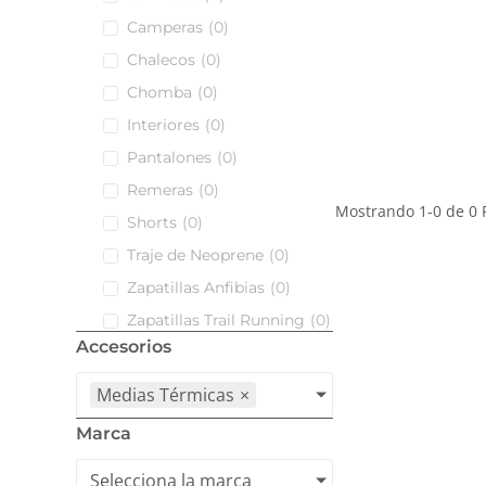
Camperas
(
0
)
Chalecos
(
0
)
Chomba
(
0
)
Interiores
(
0
)
Pantalones
(
0
)
Remeras
(
0
)
Mostrando
1
-
0
de
0
P
Shorts
(
0
)
Traje de Neoprene
(
0
)
Zapatillas Anfibias
(
0
)
Zapatillas Trail Running
(
0
)
Accesorios
Medias Térmicas
×
Marca
Selecciona la marca