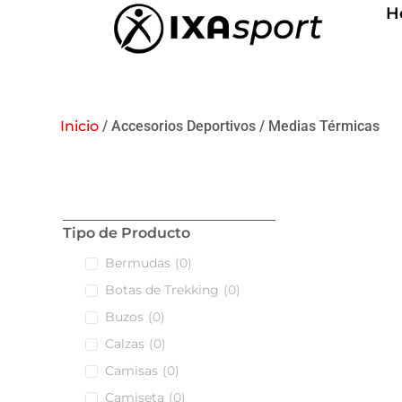
H
Inicio
/ Accesorios Deportivos / Medias Térmicas
Tipo de Producto
Bermudas
(
0
)
Botas de Trekking
(
0
)
Buzos
(
0
)
Calzas
(
0
)
Camisas
(
0
)
Camiseta
(
0
)