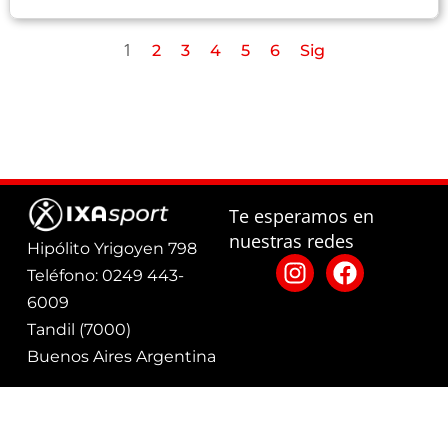
1
2
3
4
5
6
Sig
Te esperamos en
nuestras redes
Hipólito Yrigoyen 798
Teléfono: 0249 443-
6009
Tandil (7000)
Buenos Aires Argentina
Defensa del
Términos
Políticas
consumidor: Para
Ixa Sport
2025