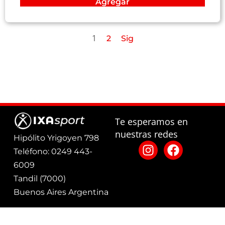
Agregar
1
2
Sig
Te esperamos en
nuestras redes
Hipólito Yrigoyen 798
Teléfono: 0249 443-
6009
Tandil (7000)
Buenos Aires Argentina
Defensa del