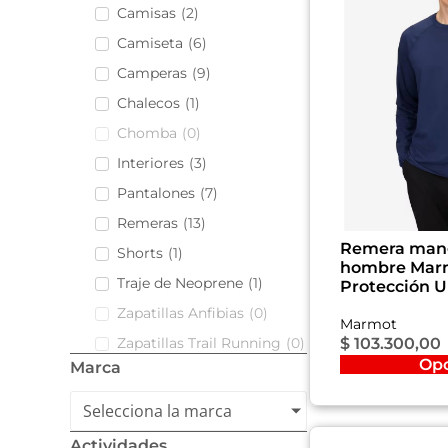
Camisas
(
2
)
Camiseta
(
6
)
Camperas
(
9
)
Chalecos
(
1
)
Chomba
(
0
)
Interiores
(
3
)
Pantalones
(
7
)
Remeras
(
13
)
Remera mang
Shorts
(
1
)
hombre Marm
Traje de Neoprene
(
1
)
Protección 
Zapatillas Anfibias
(
0
)
Marmot
$
103.300,00
Zapatillas Trail Running
(
0
)
Op
Marca
Selecciona la marca
Actividades