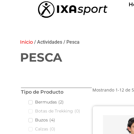
H
Inicio
/ Actividades / Pesca
PESCA
Mostrando
1
-
12
de
Tipo de Producto
Bermudas
(
2
)
Botas de Trekking
(
0
)
Buzos
(
4
)
Calzas
(
0
)