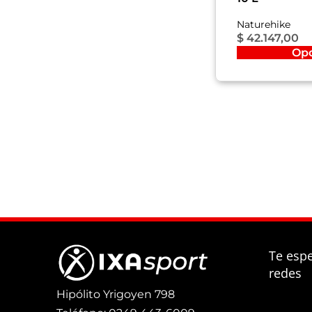
Naturehike
$
42.147,00
Op
Te esp
redes
Hipólito Yrigoyen 798