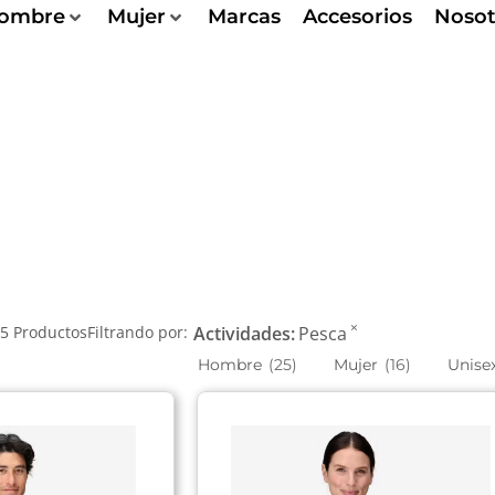
ombre
Mujer
Marcas
Accesorios
Nosot
×
55
Productos
Filtrando por:
Actividades
:
Pesca
Hombre
(
25
)
Mujer
(
16
)
Unise