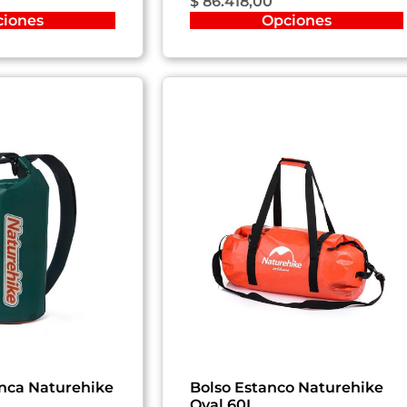
$
86.418,00
ciones
Opciones
nca Naturehike
Bolso Estanco Naturehike
Oval 60L