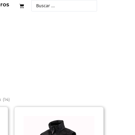
ros
x
(
14
)