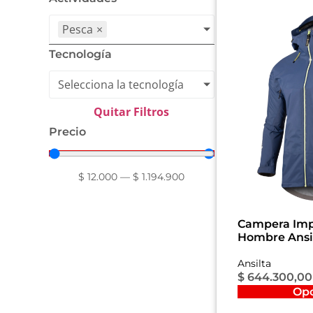
Pesca
×
Tecnología
Selecciona la tecnología
Quitar Filtros
Precio
$
12.000
—
$
1.194.900
Campera Im
Hombre Ansil
Ansilta
$
644.300,00
Op