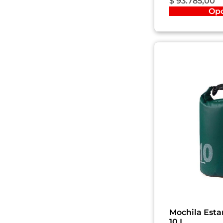
$
93.785,00
Op
Mochila Esta
10 L