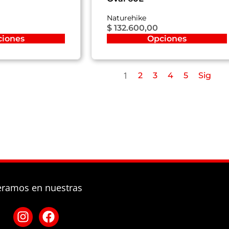
Naturehike
$
132.600,00
ciones
Opciones
1
2
3
4
5
Sig
eramos en nuestras