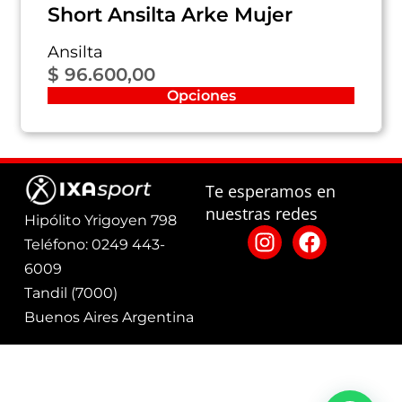
Short Ansilta Arke Mujer
Ansilta
$
96.600,00
Opciones
Te esperamos en
nuestras redes
Hipólito Yrigoyen 798
Teléfono: 0249 443-
6009
Tandil (7000)
Buenos Aires Argentina
Defensa del
Términos
Políticas
consumidor: Para
Ixa Sport
2025
y
de
consultas y/o