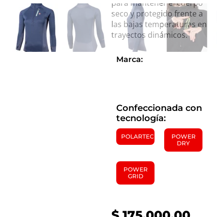
para mantener el cuerpo
seco y protegido frente a
las bajas temperaturas en
trayectos dinámicos.
Marca:
ANSILTA
Confeccionada con
tecnología:
POLARTEC
POWER
DRY
POWER
GRID
$
175.000,00