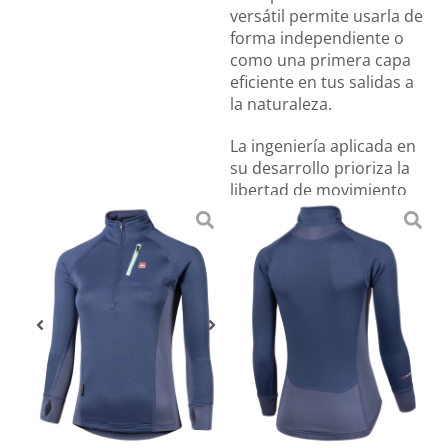
versátil permite usarla de
forma independiente o
como una primera capa
eficiente en tus salidas a
la naturaleza.
La ingeniería aplicada en
su desarrollo prioriza la
libertad de movimiento
mediante una estructura
elástica que acompaña la
silueta femenina sin
sumar volumen
innecesario en tu sistema
de capas. Gracias a su
alta transpirabilidad y
confort prolongado, esta
prenda se consolida
como una pieza ligera de
alto rendimiento, ideal