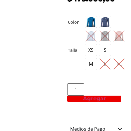
Color
XS
S
Talla
M
L
XL
Agregar
Medios de Pago