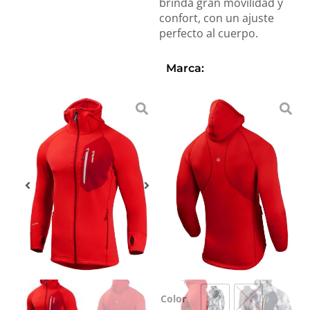
brinda gran movilidad y
confort, con un ajuste
perfecto al cuerpo.
Marca:
ANSILTA
Confeccionada con
tecnología:
POLARTEC
POWER
STRETCH
$
280.000,00
Color