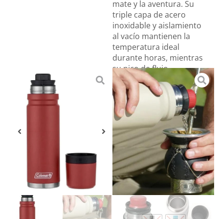
mate y la aventura. Su
triple capa de acero
inoxidable y aislamiento
al vacío mantienen la
temperatura ideal
durante horas, mientras
su pico de flujo
controlado permite cebar
cómodamente desde
cualquier ángulo.
Marca:
COLEMAN
$
77.900,00