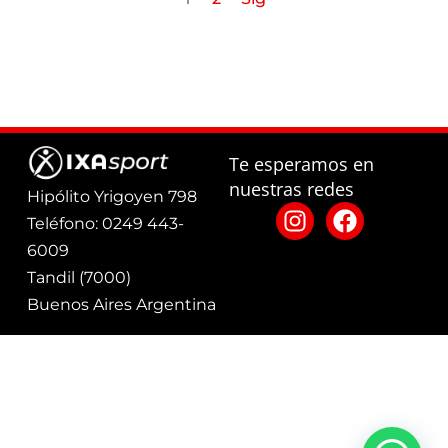
Te esperamos en
nuestras redes
Hipólito Yrigoyen 798
Teléfono: 0249 443-
6009
Tandil (7000)
Buenos Aires Argentina
Defensa del
Términos
Políticas
consumidor: Para
Ixa Sport
2025
y
de
consultas y/o
Tandil
condiciones
Privacidad
denuncias ingrese
aquí