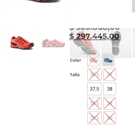
FRIXION
ORTHOLITE
$
320.868,00
$
297.445,00
Color
36.5
37
Talla
37.5
38
38.5
39
39.5
40