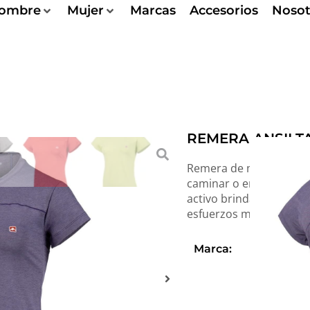
ombre
Mujer
Marcas
Accesorios
Nosot
REMERA ANSILT
Remera de manga corta, 
caminar o entrenar en d
activo brinda una sensa
esfuerzos más intensos
Marca:
ANSILTA