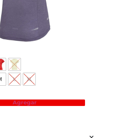
 tecnología:
M
L
XL
Agregar