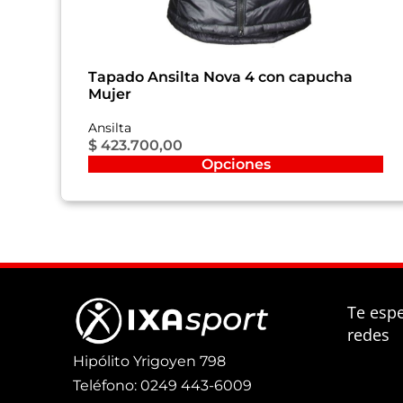
Tapado Ansilta Nova 4 con capucha
Mujer
Ansilta
$
423.700,00
Opciones
Te esp
redes
Hipólito Yrigoyen 798
Teléfono: 0249 443-6009