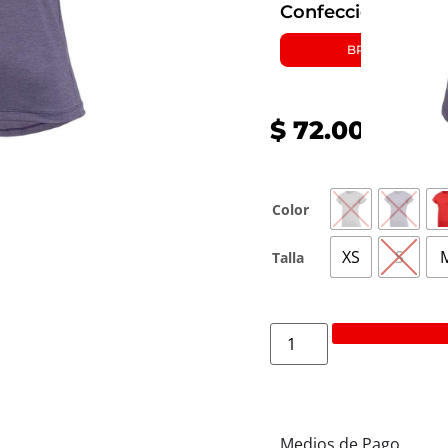
Confeccionada con
BRRR°
$
72.000,00
Color
XS
S
Talla
Medios de Pago