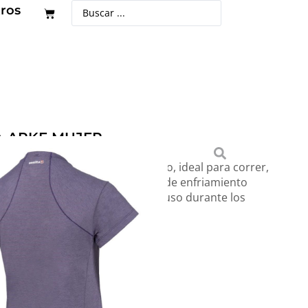
ros
A ARKE MUJER
ultra liviana y con calce holgado, ideal para correr,
ías cálidos. Su tecnología textil de enfriamiento
ción de frescura constante, incluso durante los
.